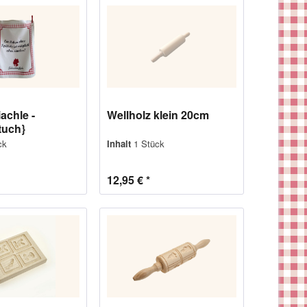
achle -
Wellholz klein 20cm
tuch}
ck
Inhalt
1 Stück
12,95 € *