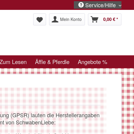
Service/Hilfe
0,00 € *
Mein Konto
Zum Lesen
Äffle & Pferdle
Angebote %
ung (GPSR) lauten die Herstellerangaben
ent von SchwabenLiebe: