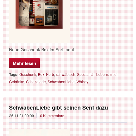
Neue Geschenk Box im Sortiment
Mehr lesen
Tags:
Geschenk
,
Box
,
Korb
,
schwäbisch
,
Spezialität
,
Lebensmittel
,
Getränke
,
Schokolade
,
SchwabenLiebe
,
Whisky
SchwabenLiebe gibt seinen Senf dazu
26.11.21 00:00
0 Kommentare