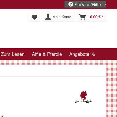
Service/Hilfe
0,00 € *
Mein Konto
Zum Lesen
Äffle & Pferdle
Angebote %