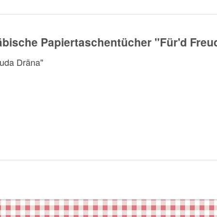
bische Papiertaschentücher "Für'd Freu
euda Dräna"